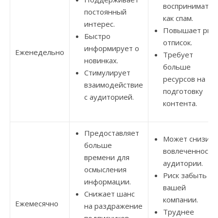
восприниматьс
постоянный
как спам.
интерес.
Повышает рис
Быстро
отписок.
информирует о
Еженедельно
Требует
новинках.
больше
Стимулирует
ресурсов на
взаимодействие
подготовку
с аудиторией.
контента.
Предоставляет
Может снизить
больше
вовлеченность
времени для
аудитории.
осмысления
Риск забыть о
информации.
вашей
Снижает шанс
компании.
Ежемесячно
на раздражение
Труднее