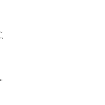
и.
их
аш