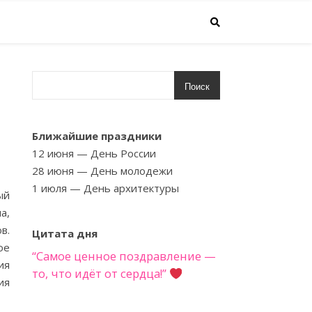
Поиск
Ближайшие праздники
12 июня
— День России
28 июня
— День молодежи
1 июля
— День архитектуры
ый
а,
в.
Цитата дня
ое
“Самое ценное поздравление —
ия
то, что идёт от сердца!”
ия