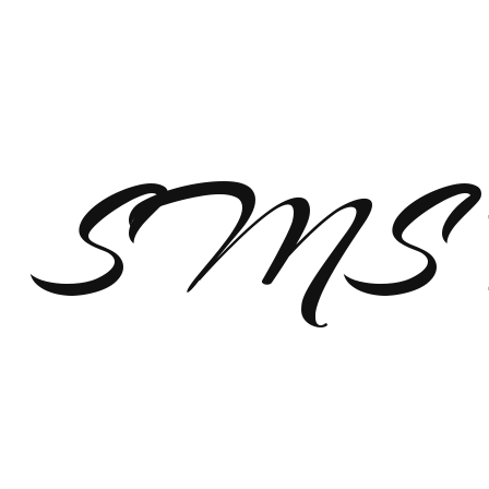
SMS п