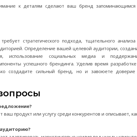
нимание к деталям сделают ваш бренд запоминающимся
требует стратегического подхода, тщательного анализа
удиторией. Определение вашей целевой аудитории, создан
ния, использование социальных медиа и поддержан
мпоненты успешного брендинга. Уделив время разработке
ько создадите сильный бренд, но и завоюете доверие
 вопросы
предложение?
 ваш продукт или услугу среди конкурентов и описывает, ка
 аудиторию?
ет адаптировать маркетинговые усилия под нужды клиенто