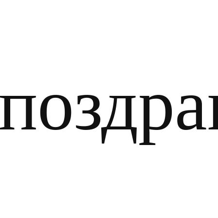
оздра