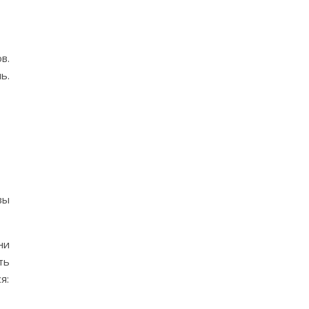
в.
ь.
вы
ни
ть
я: