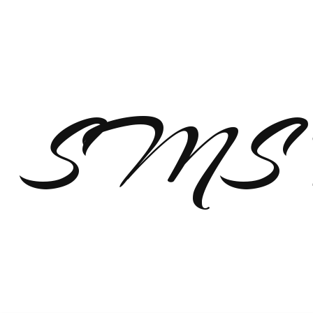
SMS п