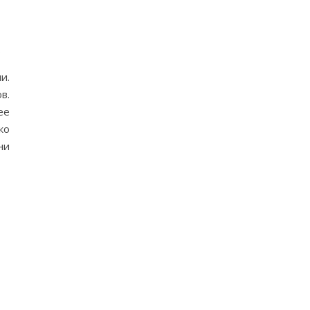
и.
в.
ее
ко
ни