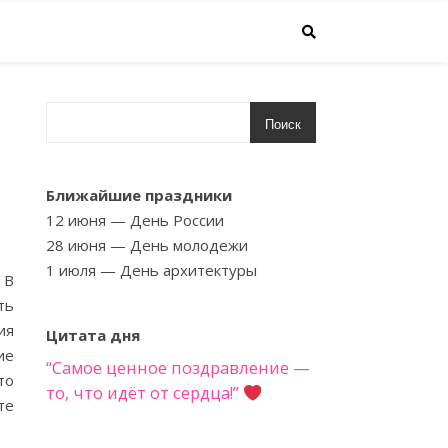
Поиск
Ближайшие праздники
12 июня
— День России
28 июня
— День молодежи
1 июля
— День архитектуры
 В
ть
ия
Цитата дня
ие
“Самое ценное поздравление —
то
то, что идёт от сердца!”
те