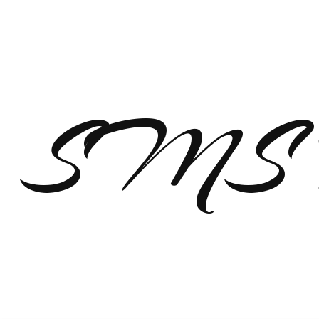
SMS п