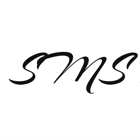
SMS п